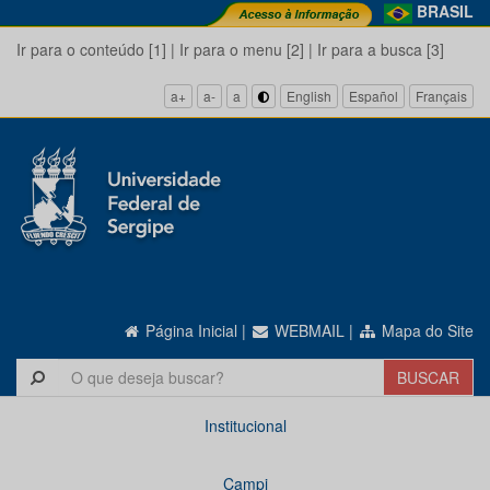
BRASIL
Ir para o conteúdo [1]
|
Ir para o menu [2]
|
Ir para a busca [3]
a+
a-
a
English
Español
Français
Página Inicial
|
WEBMAIL
|
Mapa do Site
Institucional
Campi