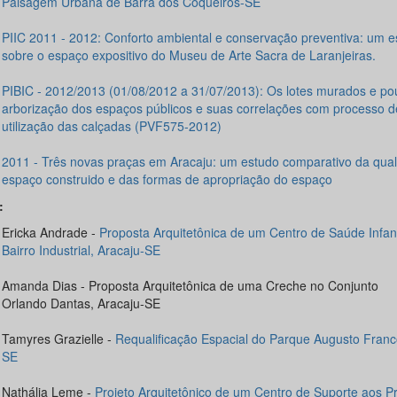
Paisagem Urbana de Barra dos Coqueiros-SE
PIIC 2011 - 2012: Conforto ambiental e conservação preventiva: um e
sobre o espaço expositivo do Museu de Arte Sacra de Laranjeiras.
PIBIC - 2012/2013 (01/08/2012 a 31/07/2013): Os lotes murados e po
arborização dos espaços públicos e suas correlações com processo d
utilização das calçadas (PVF575-2012)
2011 - Três novas praças em Aracaju: um estudo comparativo da qua
espaço construido e das formas de apropriação do espaço
:
Ericka Andrade -
Proposta Arquitetônica de um Centro de Saúde Infant
Bairro Industrial, Aracaju-SE
Amanda Dias - Proposta Arquitetônica de uma Creche no Conjunto
Orlando Dantas, Aracaju-SE
Tamyres Grazielle -
Requalificação Espacial do Parque Augusto Franc
SE
Nathália Leme -
Projeto Arquitetônico de um Centro de Suporte aos Pr