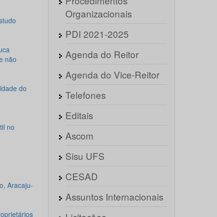
Procedimentos
Organizacionais
studo
PDI 2021-2025
uca
Agenda do Reitor
e não
Agenda do Vice-Reitor
lidade do
Telefones
Editais
il no
Ascom
Sisu UFS
CESAD
o, Aracaju-
Assuntos Internacionais
oprietários
Licitações