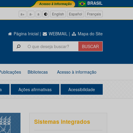
BRASIL
a+
a-
a
English
Español
Français
Página Inicial
|
WEBMAIL
|
Mapa do Site
Publicações
Bibliotecas
Acesso à informação
a
Ações afirmativas
Acessibilidade
Sistemas integrados