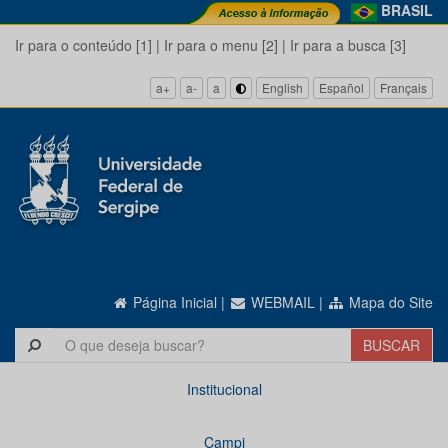
BRASIL
Ir para o conteúdo [1]
|
Ir para o menu [2]
|
Ir para a busca [3]
a+
a-
a
English
Español
Français
Página Inicial
|
WEBMAIL
|
Mapa do Site
Institucional
Campi